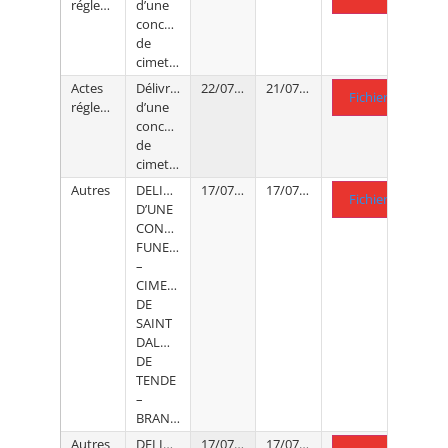
réglementaires
d’une
concession
de
cimetière
Actes
Délivrance
22/07/2026
21/07/2026
Fichier .PDF
réglementaires
d’une
concession
de
cimetière
Autres
DELIVRANCE
17/07/2026
17/07/2026
Fichier .PDF
D’UNE
CONCESSION
FUNERAIRE
–
CIMETIERE
DE
SAINT
DALMAS
DE
TENDE
–
BRANGER
Autres
DELIVRANCE
17/07/2026
17/07/2026