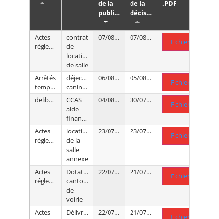
de la
de la
.PDF
publication
décision
Actes
contrat
07/08/2026
07/08/2026
Fichier .PDF
réglementaires
de
location
de salle
Arrêtés
déjections
06/08/2026
05/08/2026
Fichier .PDF
temporaires
canines
deliberations
CCAS
04/08/2026
30/07/2026
Fichier .PDF
aide
financière
Actes
location
23/07/2026
23/07/2026
Fichier .PDF
réglementaires
de la
salle
annexe
Actes
Dotation
22/07/2026
21/07/2026
Fichier .PDF
réglementaires
cantonale
de
voirie
Actes
Délivrance
22/07/2026
21/07/2026
Fichier .PDF