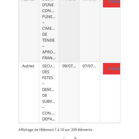
Fichier .PDF
D’UNE
CONCESSION
FUNERAIRE
–
CIMETIERE
DE
TENDE
–
APROSIO
FRANCOISE
Autres
SECURITE
09/07/2026
07/07/2026
Fichier .PDF
DES
FETES
–
DEMANDE
DE
SUBVENTION
–
CONSEIL
DEPARTEMENTAL
Affichage de l'élément 1 à 10 sur 339 éléments