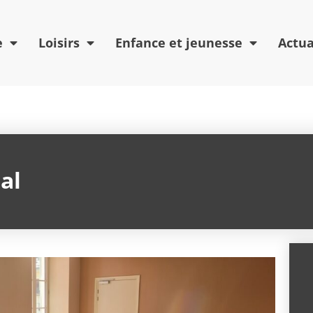
e
Loisirs
Enfance et jeunesse
Actua
al