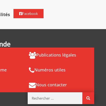
Facebook
lités
ende
Publications légales
sme
Numéros utiles
Nous contacter