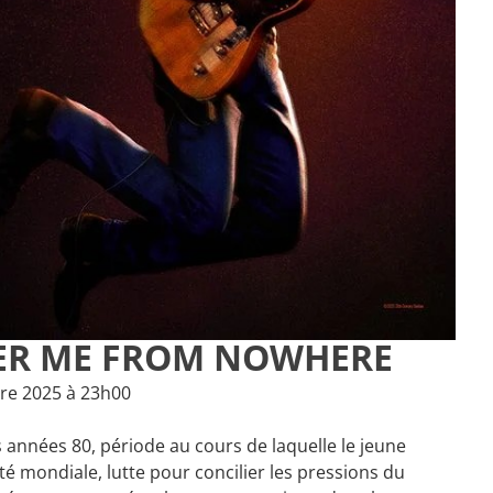
VER ME FROM NOWHERE
re 2025 à 23h00
années 80, période au cours de laquelle le jeune
té mondiale, lutte pour concilier les pressions du