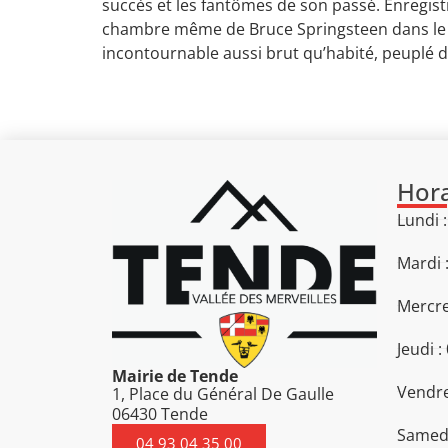
succès et les fantômes de son passé. Enregis
chambre même de Bruce Springsteen dans le N
incontournable aussi brut qu’habité, peuplé d
Hora
Lundi 
Mardi 
Mercre
Jeudi :
Mairie de Tende
Vendre
1, Place du Général De Gaulle
06430 Tende
Samedi
04 93 04 35 00