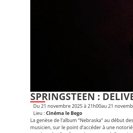
SPRINGSTEEN : DELI
Du 21 novembre 2025 à 21h00
au 21 novemb
Lieu :
Cinéma le Bego
La genèse de l’album “Nebraska” au début des 
musicien, sur le point d’accéder à une notorié