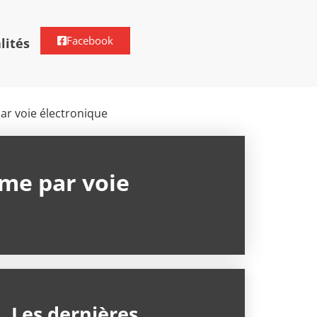
Facebook
lités
r voie électronique
me par voie
Les dernières