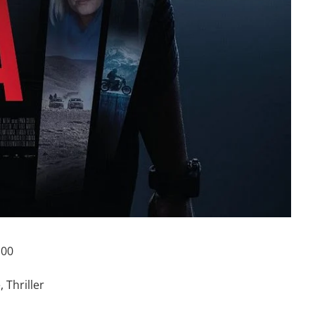
h00
e
,
Thriller