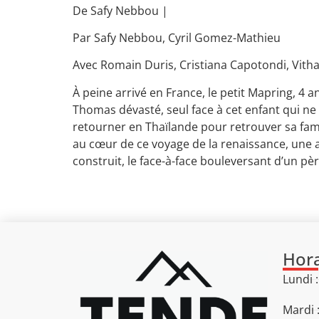
De
Safy Nebbou
|
Par
Safy Nebbou
,
Cyril Gomez-Mathieu
Avec
Romain Duris
,
Cristiana Capotondi
,
Vith
À peine arrivé en France, le petit Mapring, 4 
Thomas dévasté, seul face à cet enfant qui n
retourner en Thaïlande pour retrouver sa fami
au cœur de ce voyage de la renaissance, une autr
construit, le face-à-face bouleversant d’un pèr
Hora
Lundi 
Mardi 